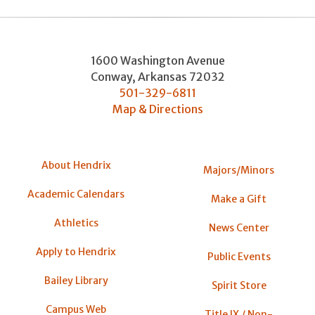
1600 Washington Avenue
Conway
,
Arkansas
72032
501-329-6811
Map & Directions
About Hendrix
Majors/Minors
Academic Calendars
Make a Gift
Athletics
News Center
Apply to Hendrix
Public Events
Bailey Library
Spirit Store
Campus Web
Title IX / Non-