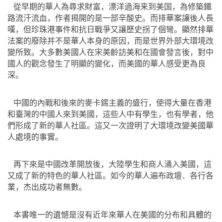
從早期的華人為尋求財富，漂洋過海来到美国，為修築鐵
路流汗流血，作者揭開的是一部辛酸史。而排華案讓後人長
嘆，但珍珠港事件和抗日戰爭又讓歷史拐了個彎。顯然排華
法案的廢除并不是華人本身的原因，而是世界外部大環境改
變所致。大多數美國人在宋美齡訪美和在國會發言後，對中
國人的觀念發生了明顯的變化，而美國的華人感受更為良
深。
中國的內戰和後來的麥卡錫主義的盛行，使得大量在香港
和臺灣的中國人來到美國，這些人中有學生，也有學者，他
們形成了新的華人社區。這又一次證明了大環境改變美國華
人處境的事實。
再下來是中國改革開放後，大陸學生和商人涌入美國，這
又成了新的特色的華人社區。如今的華人遍布政壇．各行各
業，杰出成功者無數。
本書唯一的遺憾是沒有近年來華人在美國的分布和具體的