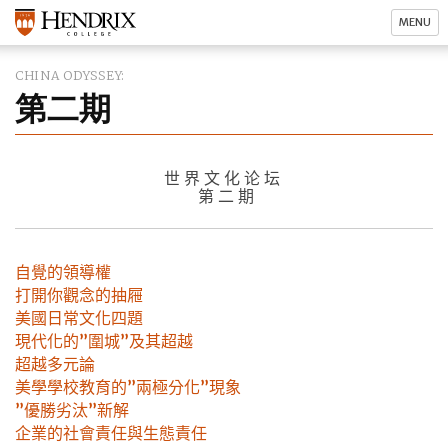
MENU
CHINA ODYSSEY
第二期
世界文化论坛
第二期
自覺的領導權
打開你觀念的抽屜
美國日常文化四題
現代化的
”
圍城
”
及其超越
超越多元論
美學學校教育的
”
兩極分化
”
現象
”
優勝劣汰
”
新解
企業的社會責任與生態責任