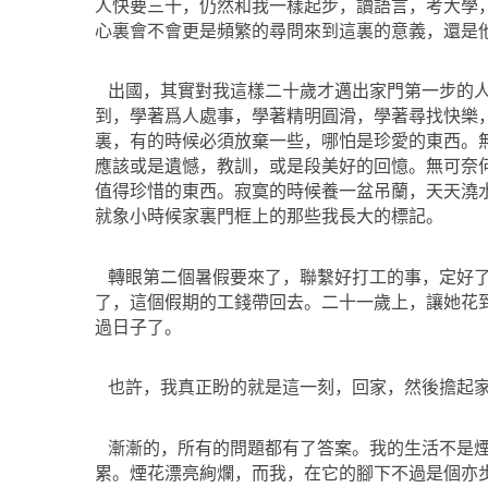
人快要三十，仍然和我一樣起步，讀語言，考大學
心裏會不會更是頻繁的尋問來到這裏的意義，還是
出國，其實對我這樣二十歲才邁出家門第一步的
到，學著爲人處事，學著精明圓滑，學著尋找快樂
裏，有的時候必須放棄一些，哪怕是珍愛的東西。
應該或是遺憾，教訓，或是段美好的回憶。無可奈
值得珍惜的東西。寂寞的時候養一盆吊蘭，天天澆
就象小時候家裏門框上的那些我長大的標記。
轉眼第二個暑假要來了，聯繫好打工的事，定好
了，這個假期的工錢帶回去。二十一歲上，讓她花
過日子了。
也許，我真正盼的就是這一刻，回家，然後擔起
漸漸的，所有的問題都有了答案。我的生活不是
累。煙花漂亮絢爛，而我，在它的腳下不過是個亦