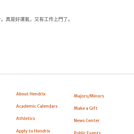
介。真是好運氣，又有工作上門了。
About Hendrix
Majors/Minors
Academic Calendars
Make a Gift
Athletics
News Center
Apply to Hendrix
Public Events