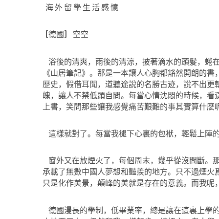
海 外 留 學 生 活 感 憶
[
德國
]
空空
浴後的清爽，雨後的清涼，披著滴水的頭髮，蜷
《山居筆記》。那是一本讓人心胸都豁然開朗的書
歷史，假借耳聞，道聽途說的名勝古迹，說不出更
魄，讓人不禁低頭自問。每當心情沈悶的時候，看
上書，笑問那些讓我感覺痛苦艱難的事其實算什麽
這樣就對了。每當我褪下心裏的包袱，輕鬆上陣
窗外又在放煙火了，每個周末，幾乎從沒間斷。
承載了無數中國人夢想和豔羨的地方。只不過煙火
只是化作美景，顛峰的美就是存在的意義。而我呢
德國漫長的學制，低畢業率，總是讓在這裏上學