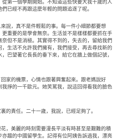
，從第一個學期開始。不知道這些快要大我十歲的人
他們已經不再跟這麽年輕的問題追逐了呢。
人來說，真不是件輕鬆的事。每一件小細節都要想
，更重要的是學會無奈。生活並不是樣樣都要抓在手
無奈但不是消極。其實得不到的，失去的，留給我們
何，生活不允許我們擁有，我們接受，再去尋找新的
水，巴望著它長長的垂下來，給它在牆上做個記號，
了回家的機票，心情也跟著興奮起來。跟老媽說好
到我掙的一千歐元。她笑駡我，說這回得看我的臉色
家裏的責任。二十一歲，我說，已經足夠了。
煙花，美麗的時刻需要漫長平淡有時甚至是艱難的積
步亦趨的中國留學生。記得有位阿姨告訴過我，漂亮