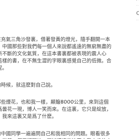
C
在充氣三角沙發裏，借著發黃的燈光，隨手翻開一本
，中國那些對我們每一個人來說都遙遠的無窮無盡的
斬不斷的文化氣質，在這本書裏都被表現的震人心
這樣的書，在不無生澀的字眼裏感覺自己的低微。合
呢。
的時候，就這麽對自己說。
那些煙花，也和我一樣，顛簸
8000
公里，來到這個
爲曇花一現，博人一笑而來。在這裏，它只是綻放，
，我來這裏又是爲了什麽。
的中國同學一遍遍問自己和我相同的問題。眼看很多