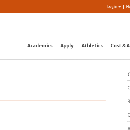
Log in
N
Academics
Apply
Athletics
Cost & A
C
R
O
A