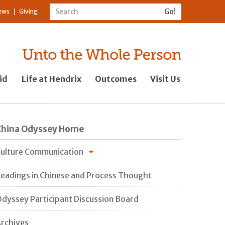
ews
Giving
id
Life at Hendrix
Outcomes
Visit Us
China Odyssey Home
ulture Communication
eadings in Chinese and Process Thought
dyssey Participant Discussion Board
rchives