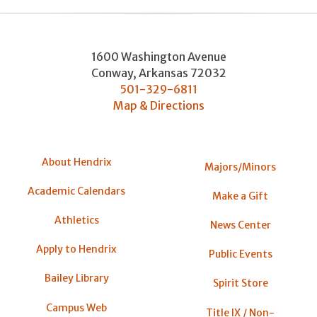
1600 Washington Avenue
Conway
,
Arkansas
72032
501-329-6811
Map & Directions
About Hendrix
Majors/Minors
Academic Calendars
Make a Gift
Athletics
News Center
Apply to Hendrix
Public Events
Bailey Library
Spirit Store
Campus Web
Title IX / Non-