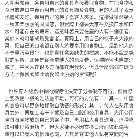
人圍著餐桌，各自用自己的食具直接獲取食物，在把食物和
食具放進口中後再用自己的食具觸及食物。有的人爲了表示
熱情和友好，還用自己的筷子爲客人夾菜。這樣做雖然給人
一種其樂融融的團圓感，但實際上卻是大家在交換口水和口
水中可能存在的病毒。這意味著只要在座的人有一個患者，
其他人就可能成爲受害者。實際上，用自己的筷子夾大家的
菜，把自己的口液留在別人將要享用的食物上，是對他人的
不尊重乃至侵犯，也是責任意識缺失的標誌，不能不說是絕
對的陋習。即便是從尊重他人的角度看，這種陋習也應該消
滅了。中國人在很多方面都在現代化，但爲什麽偏偏在飲食
方式上保留著如此落後如此原始的習慣呢？
也許有人認爲中餐的獨特性決定了分餐制不可行，但實際
上要改變中餐的吃法並不難，可行的方法有二：其一，中國
的宴會可以更多地採取自助餐的形式；其二，每人在私用食
具之外，再加上若干不觸及自己口腔的公用食具，先用公用
食具將食物放到自己的盤子中，再用私人食具進食。這種吃
法可能稍微麻煩些，但大家卻不必因交換口液而彼此傷害，
還可以培養人的個體意識，尤其是尊重他人私有空間的習