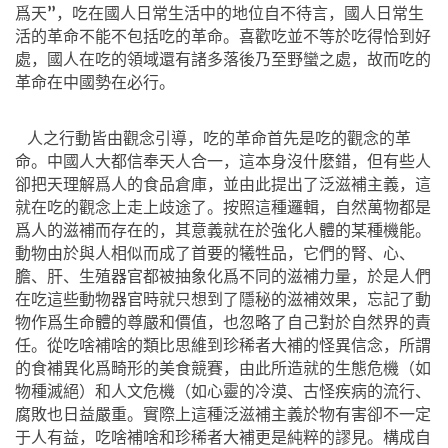
爲天”，吃在國人日常生活中的地位自不待言，國人日常生
活的革命不能不包括吃的革命。喜歡吃並不等於吃得恰到好
處，國人在吃的領域還有諸多落後乃至野蠻之處，故而吃的
革命在中國勢在必行。
人之行動皆由觀念引導，吃的革命首先是吃的觀念的革
命。中國人大都信奉天人合一，這本身沒什麽錯，但有些人
卻把天理解爲人的食品倉庫，並由此提出了泛滋補主義，這
就在吃的觀念上走上歧途了。按照這種邏輯，自然萬物都是
爲人的滋補而存在的，其意義就在於強化人體的某種機能。
動物由於與人相似而成了首要的犧牲品，它們的腎、心、
膽、肝、生殖器官都被抽象化爲不同的滋補力量，於是人們
在吃這些動物器官時就只想到了隱秘的滋補效果，忘記了動
物作爲生命體的尊嚴和價值，也忽略了自己對於自然界的責
任。從吃啥補啥的類比思維到珍稀者大補的怪異信念，所謂
的食補異化爲畸形的美食競賽，由此所造就的生態危機（如
物種滅絕）和人文危機（如心靈的冷漠、古怪疾病的流行、
腐敗也日益嚴重。實際上這種泛滋補主義於物有害卻不一定
于人有益，吃啥補啥和珍稀者大補更是純粹的謬見。構成自