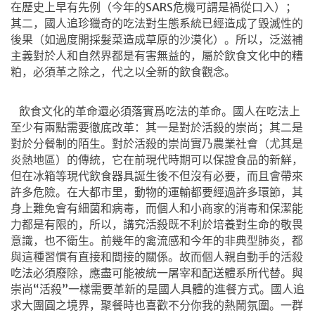
在歷史上早有先例（今年的
SARS
危機可謂是禍從口入）；
其二，國人追珍獵奇的吃法對生態系統已經造成了毀滅性的
後果（如過度開採髮菜造成草原的沙漠化）。所以，泛滋補
主義對於人和自然界都是有害無益的，屬於飲食文化中的糟
粕，必須革之除之，代之以全新的飲食觀念。
飲食文化的革命還必須落實爲吃法的革命。國人在吃法上
至少有兩點需要徹底改革：其一是對於活殺的崇尚；其二是
對於分餐制的陌生。對於活殺的崇尚實乃農業社會（尤其是
炎熱地區）的傳統，它在前現代時期可以保證食品的新鮮，
但在冰箱等現代飲食器具誕生後不但沒有必要，而且會帶來
許多危險。在大都市里，動物的運輸都要經過許多環節，其
身上難免會有細菌和病毒，而個人和小商家的消毒和保潔能
力都是有限的，所以，講究活殺既不利於培養對生命的敬畏
意識，也不衛生。前幾年的禽流感和今年的非典型肺炎，都
與這種習慣有直接和間接的關係。故而個人親自動手的活殺
吃法必須廢除，應盡可能被統一屠宰和配送體系所代替。與
崇尚“活殺”一樣需要革新的是國人具體的進餐方式。國人追
求大團圓之境界，聚餐時也喜歡不分你我的熱鬧氛圍。一群