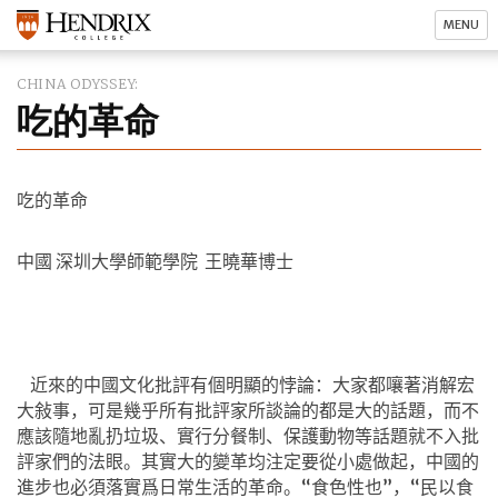
MENU
CHINA ODYSSEY
吃的革命
吃的革命
中國 深圳大學師範學院
王曉華博士
近來的中國文化批評有個明顯的悖論：大家都嚷著消解宏
大敍事，可是幾乎所有批評家所談論的都是大的話題，而不
應該隨地亂扔垃圾、實行分餐制、保護動物等話題就不入批
評家們的法眼。其實大的變革均注定要從小處做起，中國的
進步也必須落實爲日常生活的革命。“食色性也”，“民以食