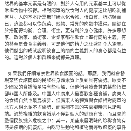
然界的基本元素是有限的，對於人有用的元素基本上可以從
常規食物中獲得。相對簡單的飲食對人的健康遠比胡吃亂補
有益。人的基本所需無非碳水化合物、蛋白質、脂肪類而
已，這些都可以從蔬菜、穀物、常見的肉類中獲得。關鍵在
於搭配得均衡、合理、衛生，更有利於身心健康。許多思想
家、政治家、藝術家、企業家都在飲食上奉行簡約主義，有
的甚至是素食主義者，可是他們的精力之旺盛卻令人驚異。
他們傑出的成就說明飲食上的簡約主義對人的身心都是有益
的。這對於個人和群體來說都是真理。
如果我們仔細考察世界飲食版圖的話，那麽，我們就會發
現某些食譜簡單的民族在身體素質上反到具有優勢。歐美不
少國家的食譜簡單得有些枯燥，但他們身體素質的某些指標
卻非國人所能及。中國人中廣東人最喜歡各種食補，廣東人
的食譜自然也最爲複雜，但廣東人的體質與食譜相對簡單的
北方人相比並不占優勢，而滋補不當的害處卻時常見諸報
端。過於複雜的飲食譜系不僅對個人的健康有害，而且會將
整個民族抛入危機之中：其一，某些來歷曖昧的珍稀食物有
時是疾病的同義語，由吃野生動物和植物而導致瘟疫的事件