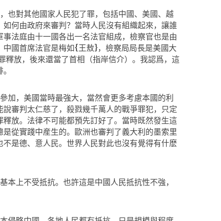
，也對其他國家人民犯了罪，包括中國、美國、越
，如何由政府來審判？當時人民沒有組織起來，讓誰
軍事法庭由十一國各出一名法官組成，檢察官也是由
，中國首席法官是梅如
{
王敖
}
，檢察局局長是美國大
無罪釋放，後來還當了首相（指岸信介）。我認爲，這
排。
參加，美國當時最強大，當然會更多考慮本國的利
能說審判太仁慈了，殺戮幾千萬人的戰爭罪犯，只定
罪釋放。法律不可能都預先訂好了。當時既然發生這
總是從實踐中産生的。歐洲也審判了義大利的墨索里
也不是德、意人民。世界人民對此也沒有覺得有什麽
基本上不受抵抗。也許這是中國人民抵抗性不強，
本侵略中國，各地人民都有抵抗，只是規模與程度