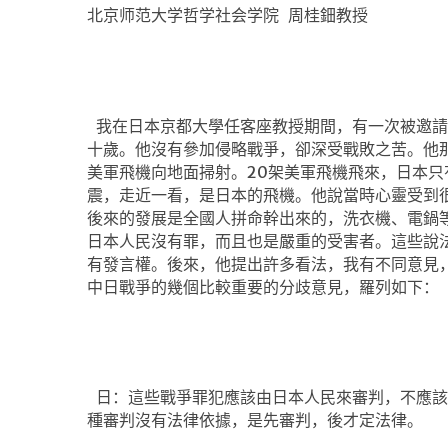
北京师范大学哲学社会学院
周桂鈿教授
我在日本京都大學任客座教授期間，有一次被邀請
十歲。他沒有參加侵略戰爭，卻深受戰敗之苦。他
美軍飛機向地面掃射。
20
架美軍飛機飛來，日本只
震，走近一看，是日本的飛機。他說當時心靈受到
後來的發展是全國人拼命幹出來的，洗衣機、電鍋
日本人民沒有罪，而且也是嚴重的受害者。這些說
有發言權。後來，他提出許多看法，我有不同意見
中日戰爭的幾個比較重要的分歧意見，羅列如下：
日：這些戰爭罪犯應該由日本人民來審判，不應該
種審判沒有法律依據，是先審判，後才定法律。