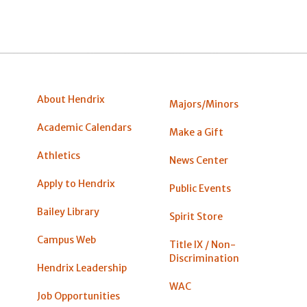
About Hendrix
Majors/Minors
Academic Calendars
Make a Gift
Athletics
News Center
Apply to Hendrix
Public Events
Bailey Library
Spirit Store
Campus Web
Title IX / Non-
Discrimination
Hendrix Leadership
WAC
Job Opportunities