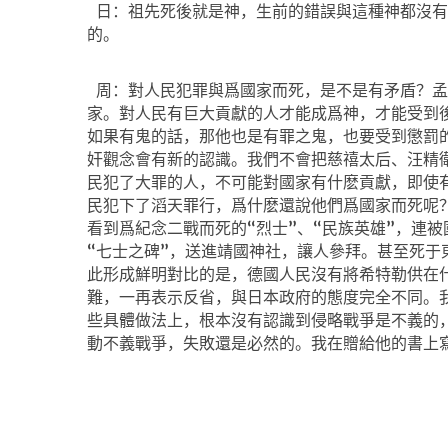
日：祖先死後就是神，生前的錯誤與這種神都沒有
的。
周：對人民犯罪與爲國家而死，是不是有矛盾？孟
家。對人民有巨大貢獻的人才能成爲神，才能受到
如果有鬼的話，那他也是有罪之鬼，也要受到懲罰
奸觀念會有新的認識。我們不會把慈禧太后、汪精
民犯了大罪的人，不可能對國家有什麽貢獻，即使
民犯下了滔天罪行，爲什麽還說他們爲國家而死呢
看到爲紀念二戰而死的“烈士”、“民族英雄”，連
“七士之碑”，送進靖國神社，讓人參拜。甚至死于
此形成鮮明對比的是，德國人民沒有將希特勒供在
難，一再表示反省，與日本政府的態度完全不同。
些具體做法上，根本沒有認識到侵略戰爭是不義的
動不義戰爭，失敗還是必然的。我在贈給他的書上寫