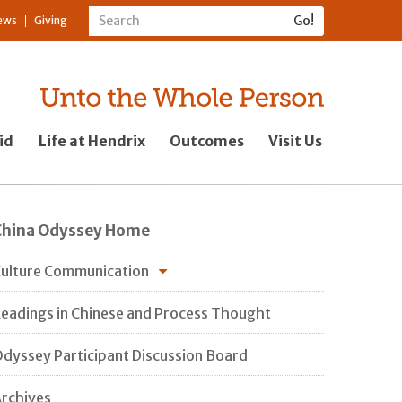
ews
Giving
id
Life at Hendrix
Outcomes
Visit Us
China Odyssey Home
ulture Communication
eadings in Chinese and Process Thought
dyssey Participant Discussion Board
rchives