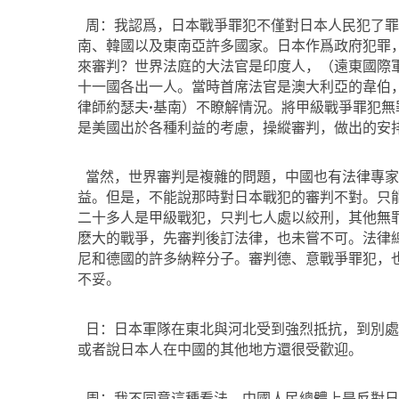
周：我認爲，日本戰爭罪犯不僅對日本人民犯了罪
南、韓國以及東南亞許多國家。日本作爲政府犯罪
來審判？世界法庭的大法官是印度人，（遠東國際
十一國各出一人。當時首席法官是澳大利亞的韋伯
律師約瑟夫·基南）不瞭解情況。將甲級戰爭罪犯
是美國出於各種利益的考慮，操縱審判，做出的安
當然，世界審判是複雜的問題，中國也有法律專家
益。但是，不能說那時對日本戰犯的審判不對。只
二十多人是甲級戰犯，只判七人處以絞刑，其他無
麽大的戰爭，先審判後訂法律，也未嘗不可。法律
尼和德國的許多納粹分子。審判德、意戰爭罪犯，
不妥。
日：日本軍隊在東北與河北受到強烈抵抗，到別處
或者說日本人在中國的其他地方還很受歡迎。
周：我不同意這種看法。中國人民總體上是反對日