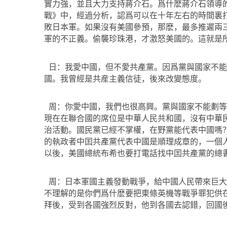
實力強，並且大力支持蔣介石。爲什麽蔣介石領導
戰》中，經過分析，認爲可以在十年左右的時間裏
敗日本軍。如果沒有美國參預，那麽，最多推遲兩
軍的不正義。偷襲珍珠港，才激怒美國的。這就是所
日：我愛中國，但不愛共產黨。因爲黨與國家不能
國。我曾經是共産主義信徒，後來改變態度。
周：你愛中國，我們也很高興。黨與國家不能劃等
現在在聯合國的席位是中華人民共和國，沒有中華
治活動。國民黨已經不掌權，在野黨能代表中國嗎
的執政者中囯共產黨代表中國是順理成章的，一個
以後，美國總統布希也要打電話找中囯共產黨的總
周：日本軍國主義發動戰爭，給中國人民帶來巨大
不理解的是你們爲什麽要把東條英機等戰爭罪犯供
拜後，受到各國強烈反對，他到各國去認錯，回國