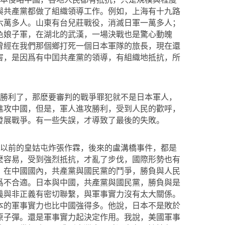
與共產黨都做了組織領導工作。例如，上海有十九路
六萬多人。山東有台兒莊戰役，消滅日軍一萬多人；
色娘子軍，在湖北的武漢，一場決戰也是驚心動魄
曾經在我們那個鄉打死一個日本軍隊的旅長，現在還
害，是因爲有中囯共產黨的領導，有組織地抵抗，所
勝利了，那麽要審判的戰爭罪犯就不是日本軍人，
進攻中國，但是，軍人進攻勝利，受到人民的歡呼，
發展戰爭。有一些失誤，才導致了最後的失敗。
以前的皇姑屯炸張作霖，後來的盧溝橋事件，都是
麽容易，受到強烈抵抗，才亂了步伐，國際形勢也有
。在中國國內，共產黨與國民黨的鬥爭，勝負與人民
爲不合適。日本與中國，共產黨與國民黨，勝負與是
義與非正義有密切聯繫，與軍事實力沒有太大關係。
本的軍事實力也比中國強得多。他說，日本不是敗於
原子彈。還是軍事實力起決定作用。我說，美國軍事