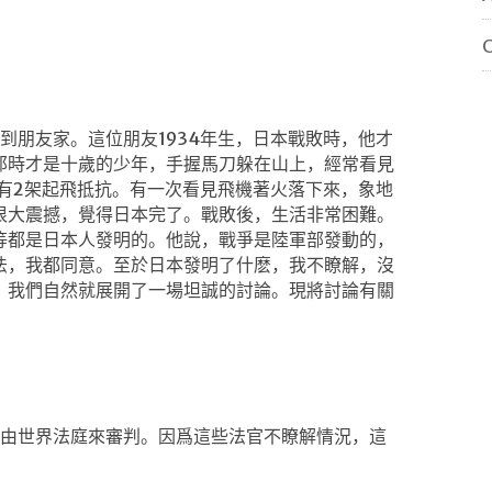
C
到朋友家。這位朋友
1934
年生，日本戰敗時，他才
那時才是十歲的少年，手握馬刀躲在山上，經常看見
有
2
架起飛抵抗。有一次看見飛機著火落下來，象地
很大震撼，覺得日本完了。戰敗後，生活非常困難。
等都是日本人發明的。他說，戰爭是陸軍部發動的，
法，我都同意。至於日本發明了什麽，我不瞭解，沒
，我們自然就展開了一場坦誠的討論。現將討論有關
由世界法庭來審判。因爲這些法官不瞭解情況，這