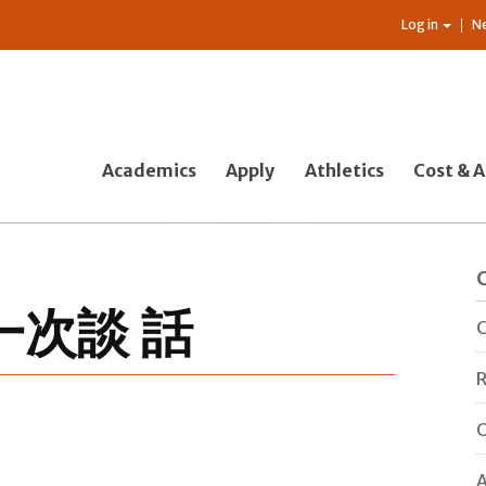
Log in
N
Academics
Apply
Athletics
Cost & A
次談 話
C
R
O
A