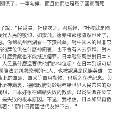
關係了，一筆勾銷，而且他們也是爲了國家而死
子說：“民爲貴，社稷次之，君爲輕，”社稷就是國
後代人民的敬仰，如嶽飛。象秦檜那樣雖然也死了，
的。你到杭州西湖看一下嶽飛墓，對中國人的是非忠
衛的牌位供在什麽神廟裏，也不會有人去參拜。對人
有什麽貢獻也不能抵這個罪。日本戰犯既然對日本人
？人民爲什麽還要供他們的神位呢？在日本到處可以
被國際法庭判處絞刑的七人，也被認爲是民族英雄，立
東北的軍馬、軍犬等軍用動物，也爲之立碑紀念。與
什麽神廟裏，德國政府對於納粹給世界人民帶來的災
我想，日本好象在總結失敗的教訓，以爲失敗在於某
，是失敗的根本原因。不過，我相信，日本如果再發
著：“願中日兩國世代友好下去。”