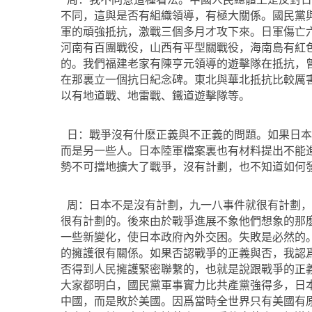
不同，這與是否有組織領導，有極大關係。國民黨
軍的頑強抵抗，激戰三個多月才攻下來。日軍傷亡
河南有百團戰役，山西有平型關戰役，海南島有紅
的。我們福建老家有陳亨元領導的遊擊隊在抵抗，
在那裏立一個抗日紀念碑。東北與華北抵抗比較厲
以有地道戰、地雷戰、鐵道遊擊隊等。
日：戰爭沒有什麽正義與不正義的問題。如果日本
而是另一些人。日本陸軍檔案裏也有材料提出不能
勢不可擋地擴大了戰爭，沒有計劃，也不知道如何
周：日本不是沒有計劃，九一八事件就很有計劃，
很有計劃的。後來由於戰爭進展不象他們想象的那
一些新變化，使日本政府內外交困。失敗是必然的
的擁護很有關係。如果否認戰爭的正義與否，我認
否得到人民擁護緊密聯繫的，也就是說跟戰爭的正
大家都明白，國民黨軍事實力比共產黨強得多，日
中國，而是敗於美國。因爲當時全世界只有美國有