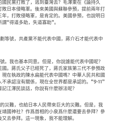
的國民黨打敗了，逃到臺灣去？毛澤東在《論持久
打敗日本侵略軍。後來美國與蘇聯參預，提前兩年打
三年，打敗侵略軍，是肯定的。美國參預，也說明日
謂“得道多助，失道寡助”。
劃等號，共產黨不能代表中國，蔣介石才能代表中
號。我也基本同意。但是，你說誰能代表中國呢？
民國。蔣氏父子已經死了，蔣氏家族第三代不參預政
？現在執政的陳水扁能代表中國嗎？中華人民共和國
人不承認沒有關係，現在全世界都是承認的。“
9
·
11
”
書記江澤民談話，你說有什麽辦法呢？
的災難，也給日本人民帶來巨大的災難。但是，我
在靖國神社？作爲首相的小泉爲什麽還要去參拜？參
後又去參拜。這一現象，我不能理解。